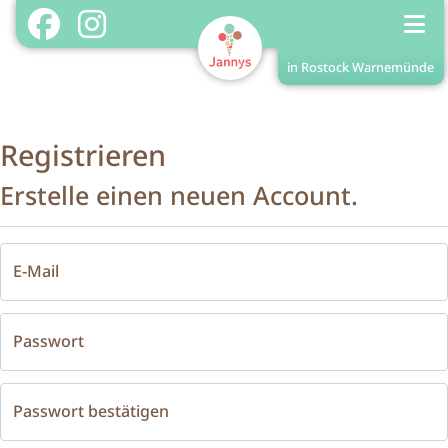
in Rostock Warnemünde
Shop in Rostock Warnemünde
Home
Registrieren
Shopinfos
Erstelle einen neuen Account.
Menükarte
Treuekarte/Stempel
E-Mail
Login
Registrieren
Passwort
Passwort bestätigen